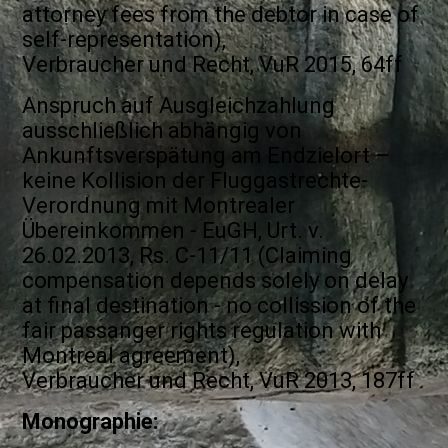
attorney fees from the debtor in case of
self-representation),
Verbraucher und Recht, VuR 2015, 64ff
Anspruch auf Ausgleichzahlung
ausschließlich abhängig von
Ankunftsverspätung am Endzielort –
keine Kollision der Fluggastrechte-
Verordnung mit Montrealer
Übereinkommen - EuGH, Urt. v.
26.02.2013, Rs. C-11/11 (Claiming
compensation depends solely on delay
at final destination - no collission of the
fair passanger rights regulation with
Montreal agreement),
Verbraucher und Recht, VuR 2013, 187ff
Monographie: