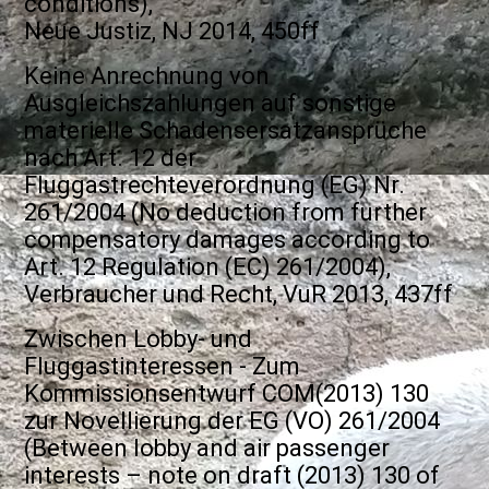
conditions),
Neue Justiz, NJ 2014, 450ff
Keine Anrechnung von
Ausgleichszahlungen auf sonstige
materielle Schadensersatzansprüche
nach Art. 12 der
Fluggastrechteverordnung (EG) Nr.
261/2004 (No deduction from further
compensatory damages according to
Art. 12 Regulation (EC) 261/2004),
Verbraucher und Recht, VuR 2013, 437ff
Zwischen Lobby- und
Fluggastinteressen - Zum
Kommissionsentwurf COM(2013) 130
zur Novellierung der EG (VO) 261/2004
(Between lobby and air passenger
interests – note on draft (2013) 130 of