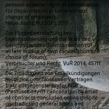
pension scheme - right of continuance
for dispensations in force without
change of employer),
Neue Justiz, NJ 2015, 20ff
Zur Flugpreiserstattung bei
Eigenstornierung und der Wahl des
Gerichtsstandes (Reimbursement of
airfare in case of own cancellation and
choice of forum),
Verbraucher und Recht, VuR 2014, 457ff
Die Zulässigkeit von Emailkündigungen
bei online geschlossenen Verträgen
trotz entgegenstehender AGB
(Permissibility of cancellation by email
of contracts concluded online despite
contradicting general terms and