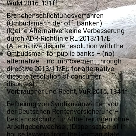
WuM 2016, 131ff
Branchenschlichtungsverfahren
(Ombudsmann der öff. Banken) –
(k)eine Alternative: keine Verbesserung
durch ADR-Richtlinie RL 2013/11/E
(Alternative dispute resolution with the
Ombudsman for public banks – (no)
alternative – no improvement through
directive 2013/11/EU for alternative
dispute resolution of consumer
disputes),
Verbraucher und Recht, VuR 2015, 134 ff
Befreiung von Syndikusanwälten von
der Deutschen Rentenversicherung –
Bestandsschutz für Altbefreiungen ohne
Arbeitgeberwechsel, (Dispensation of in-
house lawyers from the German state