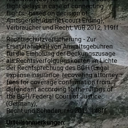
flight delays in case of connecting
flights - based on decision of
Amtsgericht/district court Erding),
Verbraucher und Recht, VuR 2012, 119ff
Rechtsschutzversicherung - Zur
Ersatzfähigkeit von Anwaltsgebühren
für die Einholung der Deckungszusage
als Rechtsverfolgungskosten im Lichte
der Rechtsprechung des BGH (Legal
expense insurance: recovering attorney
fees for coverage confirmation from
defendant according to the rulings of
the BGH/Federal Court of Justice
(Germany),
Recht und Schaden, r+s 2011, 148ff
Urteilsanmerkungen: