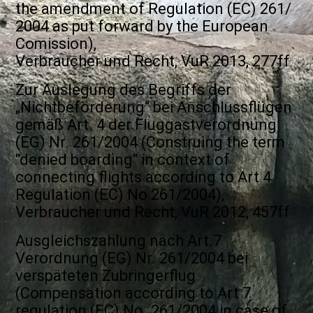
the amendment of Regulation (EC) 261/
2004 as put forward by the European
Comission),
Verbraucher und Recht, VuR 2013, 277ff
Zur Auslegung des Begriffs der
„Nichtbeförderung“ bei Anschlussflügen
gemäß Art. 4 der Fluggastverordnung
(EG) Nr. 261/2004 (Construing the term
"denied boarding" in context of
connecting flights according to Art 4
Regulation (EC) No 261/2004),
Verbraucher und Recht, VuR 2012, 457ff
Ausgleichszahlung nach Art.7
Verordnung (EG) Nr. 261/2004 bei
verspäteten Zubringerflug
(Compensation according to Art 7
regulation (EC) No. 261/2004 in case of