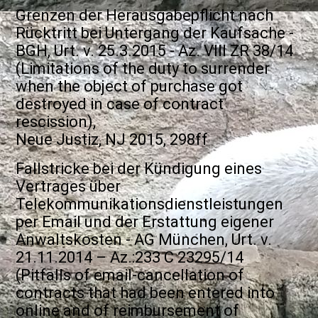
Grenzen der Herausgabepflicht nach
Rücktritt bei Untergang der Kaufsache -
BGH, Urt. v. 25.3.2015 - Az. VIII ZR 38/14
(Limitations of the duty to surrender
when the object of purchase got
destroyed in case of contract
rescission),
Neue Justiz, NJ 2015, 298ff
Fallstricke bei der Kündigung eines
Vertrages über
Telekommunikationsdienstleistungen
per Email und der Erstattung eigener
Anwaltskosten - AG München, Urt. v.
21.11.2014 – Az.:233 C 23295/14
(Pitfalls of email-cancellation of
contracts that had been entered into
online and of reimbursement of