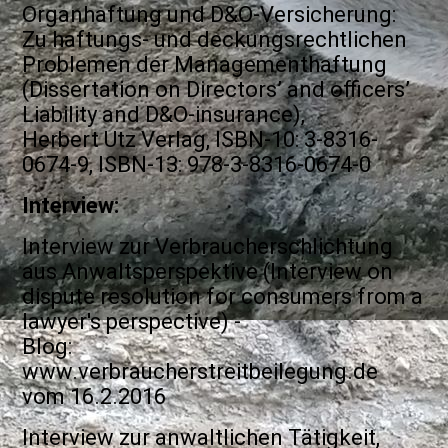
Organhaftung und D&O-Versicherung:
Zu haftungs- und deckungsrechtlichen
Problemen der Managementhaftung
(Dissertation on Directors’ and officers’
Liability and D&O-insurance),
Herbert Utz Verlag, ISBN-10: 3-8316-
0674-9, ISBN-13: 978-3-8316-0674-0
Interview:
Interview zur Verbraucherschlichtung
aus Anwaltsperspektive (Interview on
dispute resolution for consumers from a
lawyer's perspective) -
Blog:
www.verbraucherstreitbeilegung.de
vom 16.2.2016
Interview zur anwaltlichen Tätigkeit,