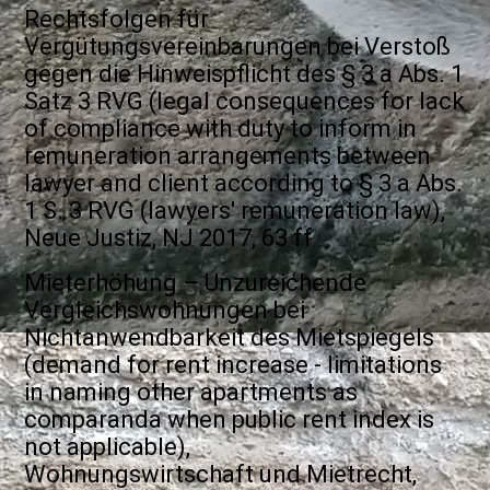
Rechtsfolgen für
Vergütungsvereinbarungen bei Versto
ß
gegen die Hinweispflicht des § 3 a Abs. 1
Satz 3 RVG (legal consequences for lack
of compliance with duty to inform in
remuneration arrangements between
lawyer and client according to § 3 a Abs.
1 S. 3 RVG (lawyers' remuneration law),
Neue Justiz, NJ 2017, 63 ff
Mieterhöhung – Unzureichende
Vergleichswohnungen bei
Nichtanwendbarkeit des Mietspiegels
(demand for rent increase - limitations
in naming other apartments as
comparanda when public rent index is
not applicable),
Wohnungswirtschaft und Mietrecht,