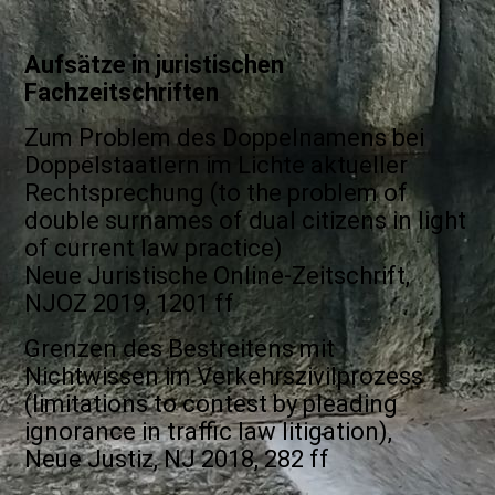
Aufsätze in juristischen
Fachzeitschriften
Zum Problem des Doppelnamens bei
Doppelstaatlern im Lichte aktueller
Rechtsprechung (to the problem of
double surnames of dual citizens in light
of current law practice)
Neue Juristische Online-Zeitschrift,
NJOZ 2019, 1201 ff
Grenzen des Bestreitens mit
Nichtwissen im Verkehrszivilprozess
(limitations to contest by pleading
ignorance in traffic law litigation),
Neue Justiz, NJ 2018, 282 ff